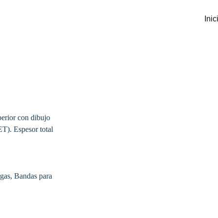
Inic
erior con dibujo 
PET)
. Espesor total 
rgas, Bandas para 