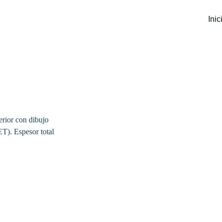
Inic
erior con dibujo 
PET)
. Espesor total 